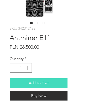
SKU: 342342423
Antminer E11
Price
PLN 26,500.00
Quantity
*
Add to Cart
Buy Now