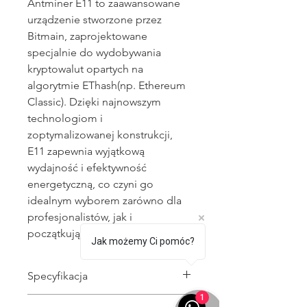
Antminer E11 to zaawansowane
urządzenie stworzone przez
Bitmain, zaprojektowane
specjalnie do wydobywania
kryptowalut opartych na
algorytmie
EThash
(np. Ethereum
Classic). Dzięki najnowszym
technologiom i
zoptymalizowanej konstrukcji,
E11 zapewnia wyjątkową
wydajność i efektywność
energetyczną, co czyni go
idealnym wyborem zarówno dla
profesjonalistów, jak i
początkujących górników.
Jak możemy Ci pomóc?
Specyfikacja
1
Algorytm
: EThash