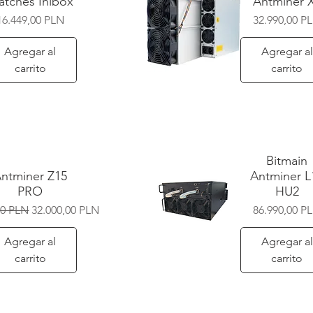
tches Inibox
Antminer 
Precio
Precio
16.449,00 PLN
32.990,00 P
Agregar al
Agregar al
carrito
carrito
Vista rápida
Bitmain
ntminer Z15
Antminer L
PRO
HU2
Precio de oferta
Precio
00 PLN
32.000,00 PLN
86.990,00 P
Agregar al
Agregar al
carrito
carrito
Vista rápida