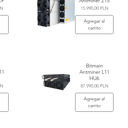
X9
Antminer Z15
Precio
LN
15.990,00 PLN
Agregar al
carrito
Vista rápida
Bitmain
11
Antminer L11
HU6
Precio
LN
87.990,00 PLN
Agregar al
carrito
Vista rápida