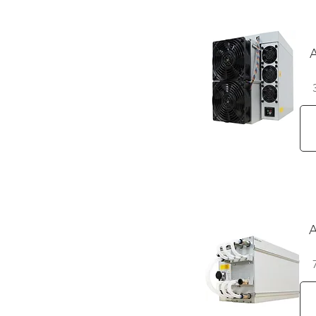
A
Vista rápida
A