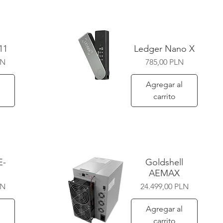
11
Ledger Nano X
Precio
LN
785,00 PLN
Agregar al
carrito
Vista rápida
E-
Goldshell
AEMAX
Precio
LN
24.499,00 PLN
Agregar al
carrito