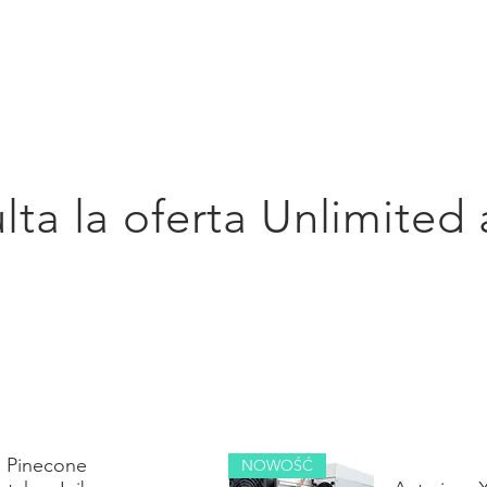
ty
Kontakt
O nas
HOJA INFORMATIVA
APOYO
BLOG
ta la oferta Unlimited 
Pinecone
NOWOŚĆ