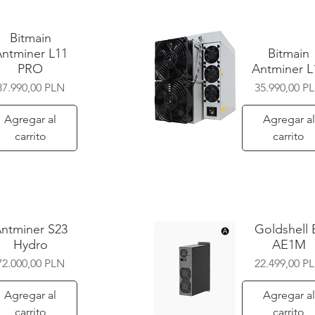
Bitmain
ntminer L11
Bitmain
PRO
Antminer L
Precio
Precio
37.990,00 PLN
35.990,00 P
Agregar al
Agregar al
carrito
carrito
Vista rápida
ntminer S23
Goldshell 
Hydro
AE1M
Precio
Precio
72.000,00 PLN
22.499,00 P
Agregar al
Agregar al
carrito
carrito