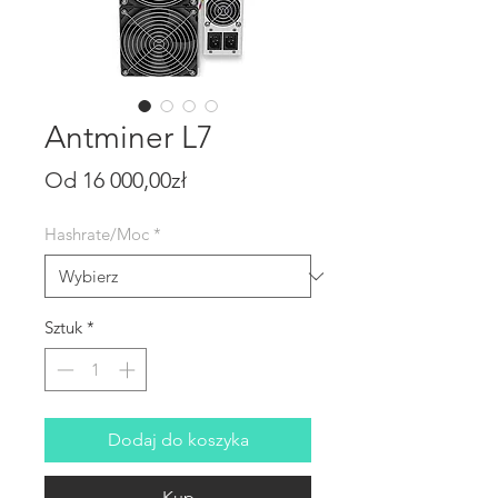
Antminer L7
Cena Rabatowa
Od
16 000,00zł
Hashrate/Moc
*
Sztuk
*
Dodaj do koszyka
Kup