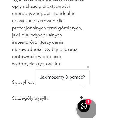
optymalizację efektywności
energetycznej. Jest to idealne
rozwiązanie zarówno dla
profesjonalnych farm górniczych,
jak i dla indywidualnych
inwestorów, którzy cenią
niezawodność, wydajność oraz
rentowność w procesie
wydobycia kryptowalut.
Jak możemy Ci pomóc?
Specyfikacja
Algorytm
: SHA-256
Szczegóły wysyłki
Moc obliczeniowa (hashrate)
:
1
234 TH/s ±3%
Koszt wysyłki na terenie Polski
Zużycie energii
: 3 510 W ±5%
wynosi do
50 PLN
i obejmuje:
FAQ
Efektywność energetyczna
: 15
Przesyłkę kurierską UPS lub DPD
J/TH ±5%
KONTAKT
– szybka i bezpieczna dostawa