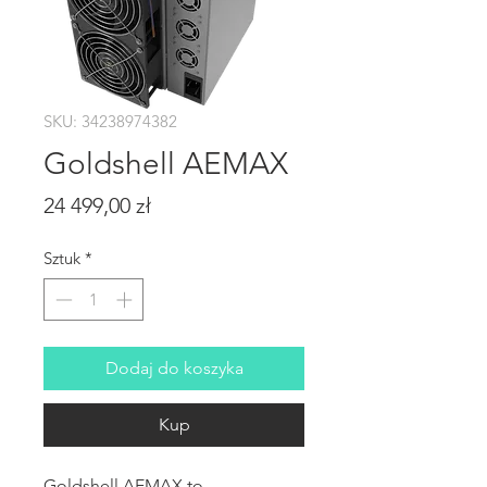
SKU: 34238974382
Goldshell AEMAX
Cena
24 499,00 zł
Sztuk
*
Dodaj do koszyka
Kup
Goldshell AEMAX to