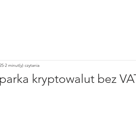
SOLHASH
WYMIANA
KALKULATOR
NEWSLETTER
WSPARCIE
25
2 minut(y) czytania
parka kryptowalut bez VA