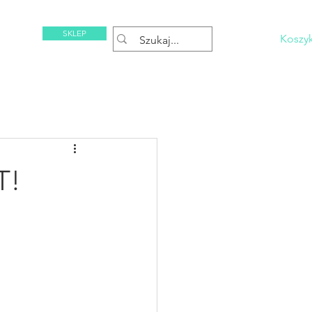
SKLEP
Koszy
BLOG
T!