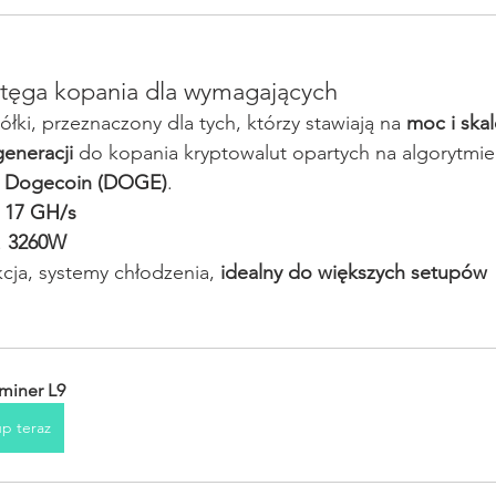
otęga kopania dla wymagających
ółki, przeznaczony dla tych, którzy stawiają na 
moc i skal
eneracji
 do kopania kryptowalut opartych na algorytmie 
 
Dogecoin (DOGE)
.
 
17 GH/s
 
3260W
cja, systemy chłodzenia, 
idealny do większych setupów
miner L9
p teraz