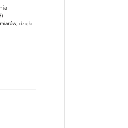
nia
H)
 – 
zmiarów
, dzięki 
!