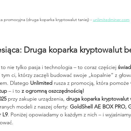
ka promocyjna (druga koparka kryptowalut taniej) - 
unlimitedminer.com
siąca: Druga koparka kryptowalut b
o nie tylko pasja i technologia – to coraz częściej 
świa
 tym ci, którzy zaczęli budować swoje „kopalnie” z głową
em. Dlatego 
Unlimited 
rusza z promocją, która pomoże 
tup
 – i to 
z ogromną oszczędnością!
025
 przy zakupie urządzenia, 
druga koparka kryptowalut 
anych modeli z naszej oferty: 
GoldShell AE BOX PRO, G
r L9
. Poniżej opowiadamy o każdym z nich – i wyjaśniamy
tować.