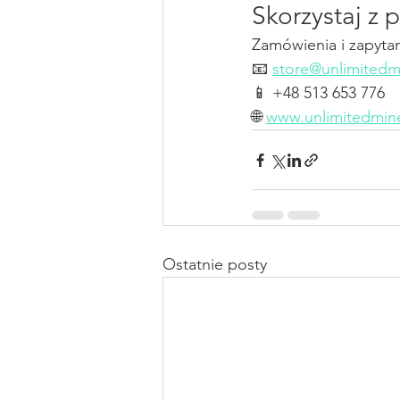
Skorzystaj z p
Zamówienia i zapyta
📧 
store@unlimitedm
📱 +48 513 653 776
🌐 
www.unlimitedmin
Ostatnie posty