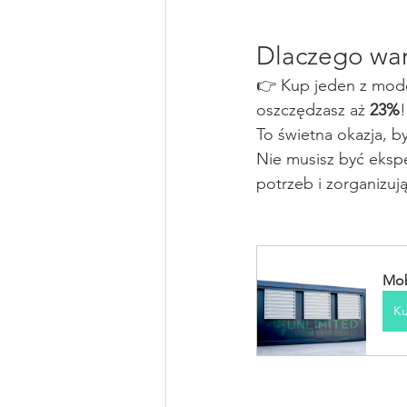
Dlaczego war
👉 Kup jeden z model
oszczędzasz aż 
23%
To świetna okazja, b
Nie musisz być eks
potrzeb i zorganizuj
Mob
Ku