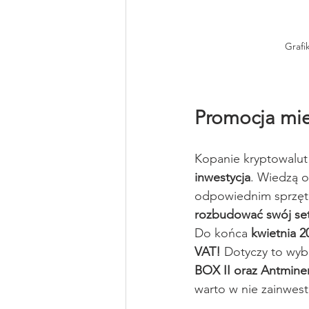
Grafi
Promocja mie
Kopanie kryptowalut t
inwestycja
. Wiedzą o
odpowiednim sprzęt
rozbudować swój se
Do końca 
kwietnia 2
VAT!
 Dotyczy to wybr
BOX II oraz Antmine
warto w nie zainwes