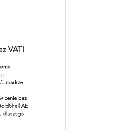
ez VAT! 
doma 
 i 
Ci 
mądrze 
w cenie bez 
oldShell AE 
, dlaczego 