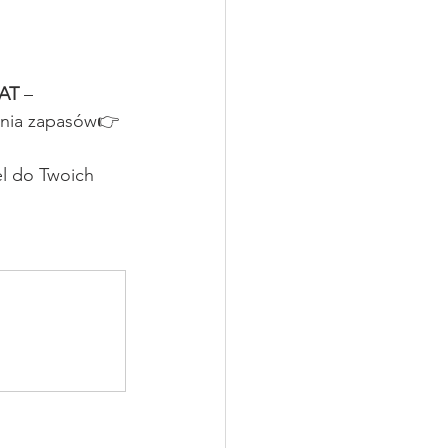
VAT
 – 
ania zapasów👉 
l do Twoich 