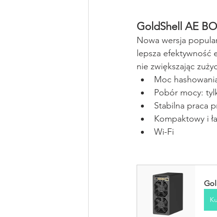
GoldShell AE BOX
Nowa wersja popula
lepsza efektywność e
nie zwiększając zużyc
Moc hashowania
Pobór mocy: tyl
Stabilna praca p
Kompaktowy i ła
Wi-Fi
Gol
Ku