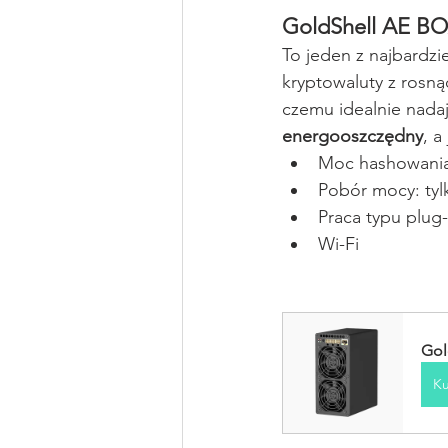
GoldShell AE B
To jeden z najbardzi
kryptowaluty z rosn
czemu idealnie nada
energooszczędny
, a
Moc hashowania
Pobór mocy: tyl
Praca typu plug-
Wi-Fi
Gol
Ku