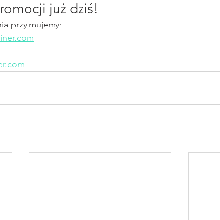
romocji już dziś!
nia przyjmujemy:
iner.com
er.com