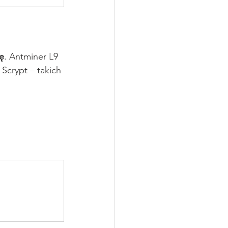
ę
. Antminer L9 
Scrypt – takich 