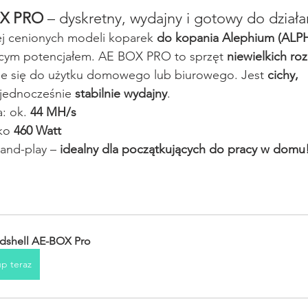
OX PRO
 – dyskretny, wydajny i gotowy do działa
ej cenionych modeli koparek 
do kopania Alephium (ALP
ącym potencjałem. AE BOX PRO to sprzęt 
niewielkich ro
je się do użytku domowego lub biurowego. Jest 
cichy, 
 jednocześnie 
stabilnie wydajny
.
: ok. 
44 MH/s
ko 
460 Watt
and-play – 
idealny dla początkujących do pracy w domu
dshell AE-BOX Pro
p teraz