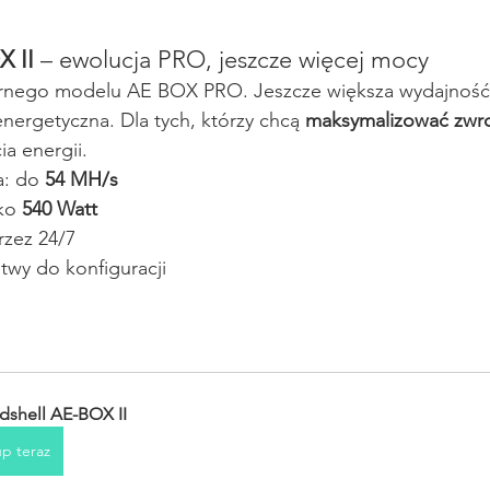
 II
 – ewolucja PRO, jeszcze więcej mocy
rnego modelu AE BOX PRO. Jeszcze większa wydajność,
nergetyczna. Dla tych, którzy chcą 
maksymalizować zwrot
ia energii.
: do 
54 MH/s
ko 
540 Watt
rzez 24/7
twy do konfiguracji
dshell AE-BOX II
p teraz