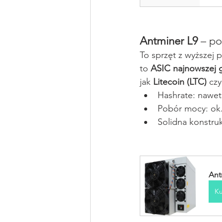
Antminer L9
 – p
To sprzęt z wyższej p
to 
ASIC najnowszej g
jak 
Litecoin (LTC)
 czy
Hashrate: nawet
Pobór mocy: ok.
Solidna konstruk
Ant
Ku